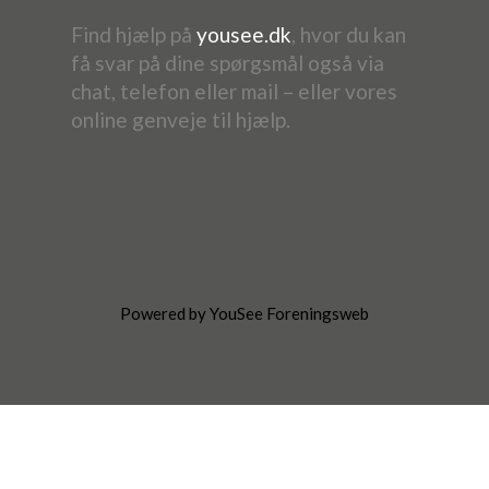
Find hjælp på
yousee.dk
, hvor du kan
få svar på dine spørgsmål også via
chat, telefon eller mail – eller vores
online genveje til hjælp.
Powered by YouSee Foreningsweb