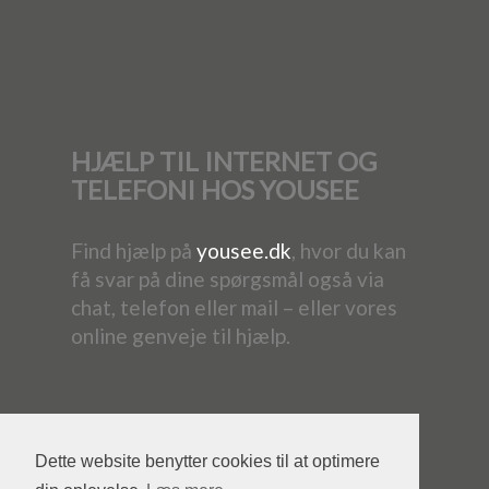
HJÆLP TIL INTERNET OG
TELEFONI HOS YOUSEE
Find hjælp på
yousee.dk
, hvor du kan
få svar på dine spørgsmål også via
chat, telefon eller mail – eller vores
online genveje til hjælp.
Dette website benytter cookies til at optimere