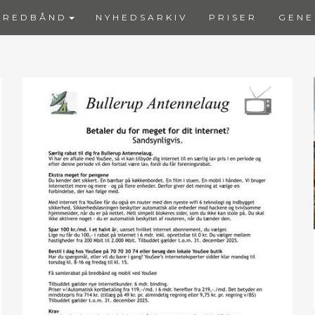
BREDBÅND
NYHEDSARKIV
PRISER
GENE